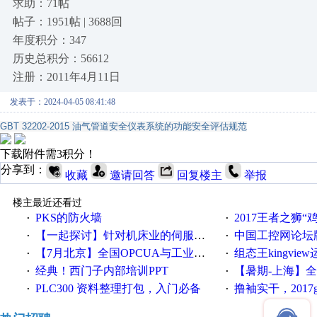
求助：71帖
帖子：1951帖 | 3688回
年度积分：347
历史总积分：56612
注册：2011年4月11日
发表于：2024-04-05 08:41:48
GBT 32202-2015 油气管道安全仪表系统的功能安全评估规范
下载附件需3积分！
分享到：
收藏
邀请回答
回复楼主
举报
楼主最近还看过
PKS的防火墙
2017王者之狮“鸡”情签到
·
·
【一起探讨】针对机床业的伺服系统发展，您的期望是什么？
中国工控网论坛版块
·
·
【7月北京】全国OPCUA与工业互联技术培训班通知！
组态王kingvi
·
·
经典！西门子内部培训PPT
【暑期-上海】全国工业4.
·
·
PLC300 资料整理打包，入门必备
撸袖实干，2017gongkong
·
·