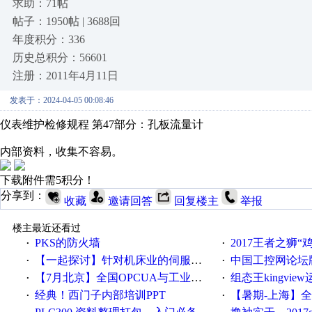
求助：71帖
帖子：1950帖 | 3688回
年度积分：336
历史总积分：56601
注册：2011年4月11日
发表于：2024-04-05 00:08:46
仪表维护检修规程 第47部分：孔板流量计
内部资料，收集不容易。
下载附件需5积分！
分享到：
收藏
邀请回答
回复楼主
举报
楼主最近还看过
PKS的防火墙
2017王者之狮“鸡”情签到
·
·
【一起探讨】针对机床业的伺服系统发展，您的期望是什么？
中国工控网论坛版块
·
·
【7月北京】全国OPCUA与工业互联技术培训班通知！
组态王kingvi
·
·
经典！西门子内部培训PPT
【暑期-上海】全国工业4.
·
·