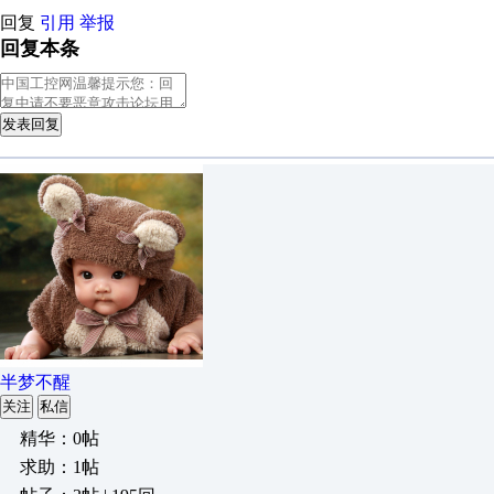
回复
引用
举报
回复本条
发表回复
半梦不醒
关注
私信
精华：0帖
求助：1帖