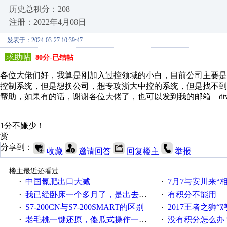
历史总积分：208
注册：2022年4月08日
发表于：2024-03-27 10:39:47
求助帖
80分-已结帖
各位大佬们好，我算是刚加入过控领域的小白，目前公司主要是
控制系统，但是想换公司，想专攻浙大中控的系统，但是找不
帮助，如果有的话，谢谢各位大佬了，也可以发到我的邮箱 dtw15987
1分不嫌少！
赏
分享到：
收藏
邀请回答
回复楼主
举报
楼主最近还看过
中国氮肥出口大减
7月7与安川来“
·
·
我已经卧床一个多月了，是出去安装机械手在高速遭遇车祸所致:大家工作都要特别注意啊
有积分不能用
·
·
S7-200CN与S7-200SMART的区别
2017王者之狮“鸡”情签到
·
·
老毛桃一键还原，傻瓜式操作一键轻松备份还原；程序为向导式安装，一键即可实现自动备份或还原系统。
没有积分怎么办
·
·