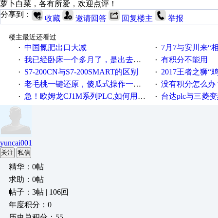
萝卜白菜，各有所爱，欢迎点评！
分享到：
收藏
邀请回答
回复楼主
举报
楼主最近还看过
中国氮肥出口大减
7月7与安川来“
·
·
我已经卧床一个多月了，是出去安装机械手在高速遭遇车祸所致:大家工作都要特别注意啊
有积分不能用
·
·
S7-200CN与S7-200SMART的区别
2017王者之狮“鸡”情签到
·
·
老毛桃一键还原，傻瓜式操作一键轻松备份还原；程序为向导式安装，一键即可实现自动备份或还原系统。
没有积分怎么办
·
·
急！欧姆龙CJ1M系列PLC,如何用时间控制变频器。要求时间在组态王中可以自由输入！拜托各位大神了！
台达plc与三菱
·
·
yuncai001
关注
私信
精华：0帖
求助：0帖
帖子：3帖 | 106回
年度积分：0
历史总积分：55