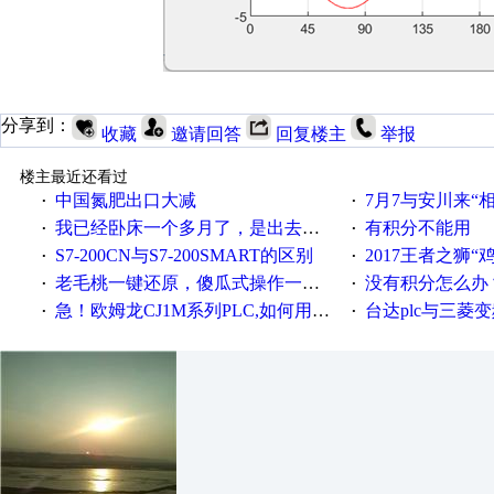
分享到：
收藏
邀请回答
回复楼主
举报
楼主最近还看过
中国氮肥出口大减
7月7与安川来“
·
·
我已经卧床一个多月了，是出去安装机械手在高速遭遇车祸所致:大家工作都要特别注意啊
有积分不能用
·
·
S7-200CN与S7-200SMART的区别
2017王者之狮“鸡”情签到
·
·
老毛桃一键还原，傻瓜式操作一键轻松备份还原；程序为向导式安装，一键即可实现自动备份或还原系统。
没有积分怎么办
·
·
急！欧姆龙CJ1M系列PLC,如何用时间控制变频器。要求时间在组态王中可以自由输入！拜托各位大神了！
台达plc与三菱
·
·