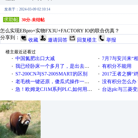
发表于：2024-03-09 02:10:14
求助帖
30分-未结帖
怎么实现EBpro+实物FX3U+FACTORY IO的联合仿真？
分享到：
收藏
邀请回答
回复楼主
举报
楼主最近还看过
中国氮肥出口大减
7月7与安川来“
·
·
我已经卧床一个多月了，是出去安装机械手在高速遭遇车祸所致:大家工作都要特别注意啊
有积分不能用
·
·
S7-200CN与S7-200SMART的区别
2017王者之狮“鸡”情签到
·
·
老毛桃一键还原，傻瓜式操作一键轻松备份还原；程序为向导式安装，一键即可实现自动备份或还原系统。
没有积分怎么办
·
·
急！欧姆龙CJ1M系列PLC,如何用时间控制变频器。要求时间在组态王中可以自由输入！拜托各位大神了！
台达plc与三菱
·
·