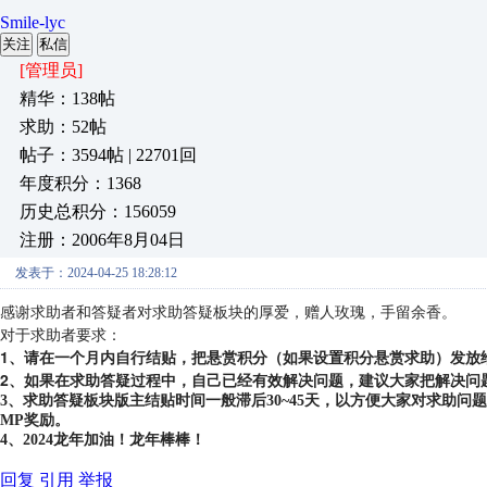
Smile-lyc
关注
私信
[管理员]
精华：138帖
求助：52帖
帖子：3594帖 | 22701回
年度积分：1368
历史总积分：156059
注册：2006年8月04日
发表于：2024-04-25 18:28:12
感谢求助者和答疑者对求助答疑板块的厚爱，赠人玫瑰，手留余香。
对于求助者要求：
1、请在一个月内自行结贴，把悬赏积分（如果设置积分悬赏求助）发放
2、如果在求助答疑过程中，自己已经有效解决问题，建议大家把解决问
3、求助答疑板块版主结贴时间一般滞后30~45天，以方便大家对求助
MP奖励。
4、2024龙年加油！龙年棒棒！
回复
引用
举报