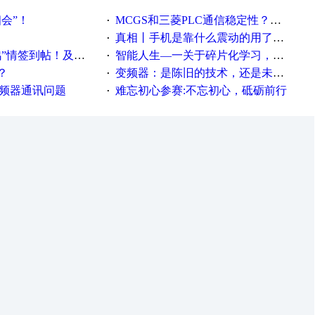
相会”！
MCGS和三菱PLC通信稳定性？？？
·
真相丨手机是靠什么震动的用了这么多年才知道！
·
帖！及时更新在线研讨会预告
智能人生—一关于碎片化学习，看这一篇就够了！
·
？
变频器：是陈旧的技术，还是未来的幕后英雄？
·
变频器通讯问题
难忘初心参赛:不忘初心，砥砺前行
·