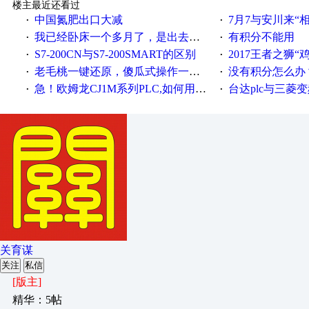
楼主最近还看过
中国氮肥出口大减
7月7与安川来“
·
·
我已经卧床一个多月了，是出去安装机械手在高速遭遇车祸所致:大家工作都要特别注意啊
有积分不能用
·
·
S7-200CN与S7-200SMART的区别
2017王者之狮“鸡”情签到
·
·
老毛桃一键还原，傻瓜式操作一键轻松备份还原；程序为向导式安装，一键即可实现自动备份或还原系统。
没有积分怎么办
·
·
急！欧姆龙CJ1M系列PLC,如何用时间控制变频器。要求时间在组态王中可以自由输入！拜托各位大神了！
台达plc与三菱
·
·
关育谋
关注
私信
[版主]
精华：5帖