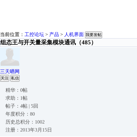
当前位置：
工控论坛
>
产品
>
人机界面
我要发帖
组态王与开关量采集模块通讯（485）
三天晒网
关注
私信
精华：0帖
求助：1帖
帖子：4帖 | 5回
年度积分：80
历史总积分：1002
注册：2013年3月15日