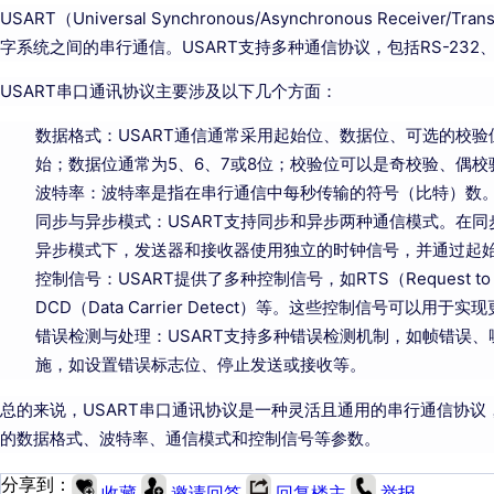
USART（Universal Synchronous/Asynchronous Rec
字系统之间的串行通信。USART支持多种通信协议，包括RS-232、R
USART串口通讯协议主要涉及以下几个方面：
数据格式：USART通信通常采用起始位、数据位、可选的校
始；数据位通常为5、6、7或8位；校验位可以是奇校验、偶校
波特率：波特率是指在串行通信中每秒传输的符号（比特）数。
同步与异步模式：USART支持同步和异步两种通信模式。在
异步模式下，发送器和接收器使用独立的时钟信号，并通过起
控制信号：USART提供了多种控制信号，如RTS（Request to Send
DCD（Data Carrier Detect）等。这些控制信号可以
错误检测与处理：USART支持多种错误检测机制，如帧错误、
施，如设置错误标志位、停止发送或接收等。
总的来说，USART串口通讯协议是一种灵活且通用的串行通信协
的数据格式、波特率、通信模式和控制信号等参数。
分享到：
收藏
邀请回答
回复楼主
举报