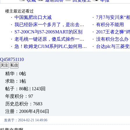
楼主最近还看过
中国氮肥出口大减
7月7与安川来“
·
·
我已经卧床一个多月了，是出去安装机械手在高速遭遇车祸所致:大家工作都要特别注意啊
有积分不能用
·
·
S7-200CN与S7-200SMART的区别
2017王者之狮“鸡”情签到
·
·
老毛桃一键还原，傻瓜式操作一键轻松备份还原；程序为向导式安装，一键即可实现自动备份或还原系统。
没有积分怎么办
·
·
急！欧姆龙CJ1M系列PLC,如何用时间控制变频器。要求时间在组态王中可以自由输入！拜托各位大神了！
台达plc与三菱
·
·
Q458751110
关注
私信
精华：0帖
求助：1帖
帖子：86帖 | 1243回
年度积分：97
历史总积分：7683
注册：2006年4月04日
发表于：2024-02-21 14:49:06