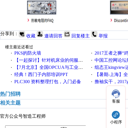
分享到：
收藏
邀请回答
回复楼主
举报
楼主最近还看过
PKS的防火墙
2017王者之狮“鸡”情签到
·
·
【一起探讨】针对机床业的伺服系统发展，您的期望是什么？
中国工控网论坛版块
·
·
【7月北京】全国OPCUA与工业互联技术培训班通知！
组态王kingvi
·
·
经典！西门子内部培训PPT
【暑期-上海】全国工业4.
·
·
PLC300 资料整理打包，入门必备
撸袖实干，2017gongkong
·
·
热门招聘
客服
相关主题
官方公众号
智造工程师
小程序