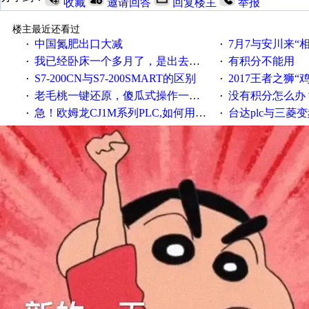
收藏
邀请回答
回复楼主
举报
楼主最近还看过
中国氮肥出口大减
7月7与安川来“
·
·
我已经卧床一个多月了，是出去安装机械手在高速遭遇车祸所致:大家工作都要特别注意啊
有积分不能用
·
·
S7-200CN与S7-200SMART的区别
2017王者之狮“鸡”情签到
·
·
老毛桃一键还原，傻瓜式操作一键轻松备份还原；程序为向导式安装，一键即可实现自动备份或还原系统。
没有积分怎么办
·
·
急！欧姆龙CJ1M系列PLC,如何用时间控制变频器。要求时间在组态王中可以自由输入！拜托各位大神了！
台达plc与三菱
·
·