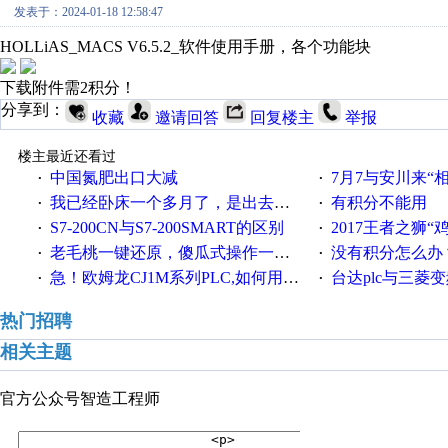
发表于：2024-01-18 12:58:47
HOLLiAS_MACS V6.5.2_软件使用手册，各个功能块
下载附件需2积分！
分享到：
收藏
邀请回答
回复楼主
举报
楼主最近还看过
中国氮肥出口大减
7月7与安川来“
·
·
我已经卧床一个多月了，是出去安装机械手在高速遭遇车祸所致:大家工作都要特别注意啊
有积分不能用
·
·
S7-200CN与S7-200SMART的区别
2017王者之狮“鸡”情签到
·
·
老毛桃一键还原，傻瓜式操作一键轻松备份还原；程序为向导式安装，一键即可实现自动备份或还原系统。
没有积分怎么办
·
·
急！欧姆龙CJ1M系列PLC,如何用时间控制变频器。要求时间在组态王中可以自由输入！拜托各位大神了！
台达plc与三菱
·
·
热门招聘
相关主题
官方公众号
智造工程师