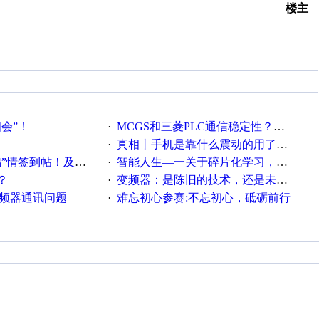
楼主
相会”！
MCGS和三菱PLC通信稳定性？？？
·
真相丨手机是靠什么震动的用了这么多年才知道！
·
帖！及时更新在线研讨会预告
智能人生—一关于碎片化学习，看这一篇就够了！
·
？
变频器：是陈旧的技术，还是未来的幕后英雄？
·
变频器通讯问题
难忘初心参赛:不忘初心，砥砺前行
·