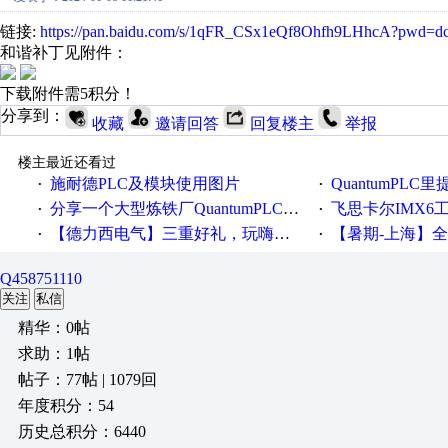
链接:
https://pan.baidu.com/s/1qFR_CSx1eQf8Ohfh9LHhcA?pwd=d
和谐补丁见附件：
下载附件需5积分！
分享到：
收藏
邀请回答
回复楼主
举报
楼主最近还看过
施耐德PLC及模块使用图片
QuantumPLC里提到的分
·
·
分享一个大型炼铁厂QuantumPLC双机冗余系统的程序，很有借鉴价值！
飞思卡尔IMX6
·
·
【德力西电气】三重好礼，玩嗨夏日！
【暑期-上海】全国工业4.
·
·
Q458751110
关注
私信
精华：0帖
求助：1帖
帖子：77帖 | 1079回
年度积分：54
历史总积分：6440