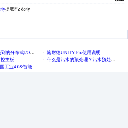
c4y
提取码: dc4y
布式I/O和远程I/O的区别
施耐德UNITY Pro使用说明
·
工控主板
什么是污水的预处理？污水预处理的目的是什么？
·
0&智能制造高级培训班通知！