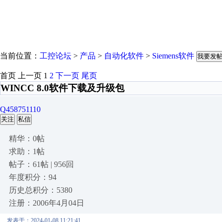
当前位置：
工控论坛
>
产品
>
自动化软件
>
Siemens软件
我要发
首页
上一页
1
2
下一页
尾页
WINCC 8.0软件下载及升级包
Q458751110
关注
私信
精华：0帖
求助：1帖
帖子：61帖 | 956回
年度积分：94
历史总积分：5380
注册：2006年4月04日
发表于：2024-01-08 11:21:41