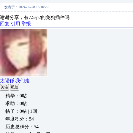
发表于：2024-02-28 16:16:29
谢谢分享，有7.5sp2的免狗插件吗
回复
引用
举报
太陽係 我们走
关注
私信
精华：0帖
求助：0帖
帖子：0帖 | 1回
年度积分：54
历史总积分：54