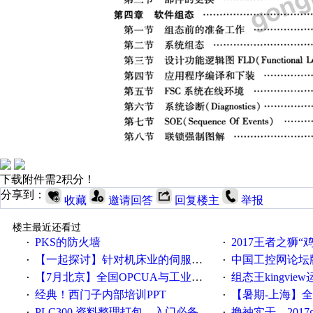
下载附件需2积分！
分享到：
收藏
邀请回答
回复楼主
举报
楼主最近还看过
PKS的防火墙
2017王者之狮“鸡”情签到
·
·
【一起探讨】针对机床业的伺服系统发展，您的期望是什么？
中国工控网论坛版块
·
·
【7月北京】全国OPCUA与工业互联技术培训班通知！
组态王kingvi
·
·
经典！西门子内部培训PPT
【暑期-上海】全国工业4.
·
·
PLC300 资料整理打包，入门必备
撸袖实干，2017gongkong
·
·