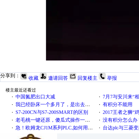
分享到：
收藏
邀请回答
回复楼主
举报
楼主最近还看过
中国氮肥出口大减
7月7与安川来“
·
·
我已经卧床一个多月了，是出去安装机械手在高速遭遇车祸所致:大家工作都要特别注意啊
有积分不能用
·
·
S7-200CN与S7-200SMART的区别
2017王者之狮“鸡”情签到
·
·
老毛桃一键还原，傻瓜式操作一键轻松备份还原；程序为向导式安装，一键即可实现自动备份或还原系统。
没有积分怎么办
·
·
急！欧姆龙CJ1M系列PLC,如何用时间控制变频器。要求时间在组态王中可以自由输入！拜托各位大神了！
台达plc与三菱
·
·