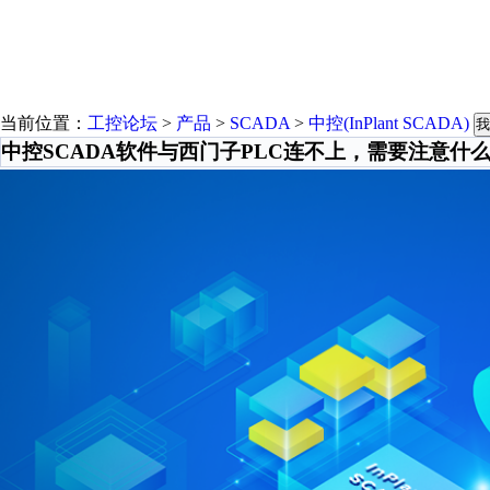
当前位置：
工控论坛
>
产品
>
SCADA
>
中控(InPlant SCADA)
我
中控SCADA软件与西门子PLC连不上，需要注意什