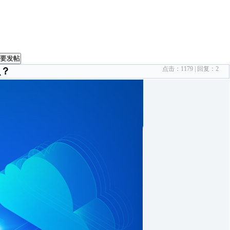
要发帖
点击：
1179
| 回复：
2
么？