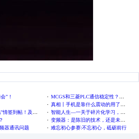
相会”！
MCGS和三菱PLC通信稳定性？？？
·
真相丨手机是靠什么震动的用了这么多年才知道！
·
帖！及时更新在线研讨会预告
智能人生—一关于碎片化学习，看这一篇就够了！
·
？
变频器：是陈旧的技术，还是未来的幕后英雄？
·
变频器通讯问题
难忘初心参赛:不忘初心，砥砺前行
·