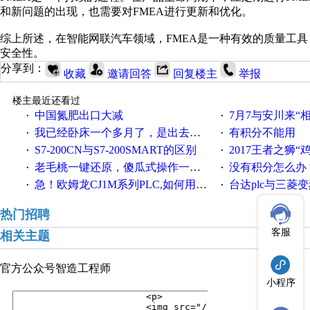
和新问题的出现，也需要对FMEA进行更新和优化。
综上所述，在智能网联汽车领域，FMEA是一种有效的质量工
安全性。
分享到：
收藏
邀请回答
回复楼主
举报
楼主最近还看过
中国氮肥出口大减
7月7与安川来“
·
·
我已经卧床一个多月了，是出去安装机械手在高速遭遇车祸所致:大家工作都要特别注意啊
有积分不能用
·
·
S7-200CN与S7-200SMART的区别
2017王者之狮“鸡”情签到
·
·
老毛桃一键还原，傻瓜式操作一键轻松备份还原；程序为向导式安装，一键即可实现自动备份或还原系统。
没有积分怎么办
·
·
急！欧姆龙CJ1M系列PLC,如何用时间控制变频器。要求时间在组态王中可以自由输入！拜托各位大神了！
台达plc与三菱
·
·
热门招聘
客服
相关主题
官方公众号
智造工程师
小程序