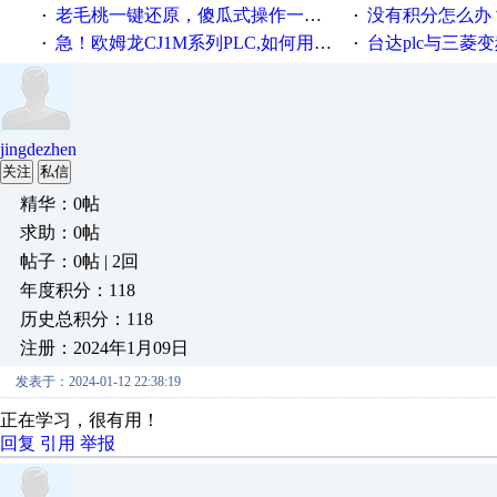
老毛桃一键还原，傻瓜式操作一键轻松备份还原；程序为向导式安装，一键即可实现自动备份或还原系统。
没有积分怎么办
·
·
急！欧姆龙CJ1M系列PLC,如何用时间控制变频器。要求时间在组态王中可以自由输入！拜托各位大神了！
台达plc与三菱
·
·
jingdezhen
关注
私信
精华：0帖
求助：0帖
帖子：0帖 | 2回
年度积分：118
历史总积分：118
注册：2024年1月09日
发表于：2024-01-12 22:38:19
正在学习，很有用！
回复
引用
举报