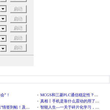
相会”！
MCGS和三菱PLC通信稳定性？？？
·
真相丨手机是靠什么震动的用了这么多年才知道！
·
帖！及时更新在线研讨会预告
智能人生—一关于碎片化学习，看这一篇就够了！
·