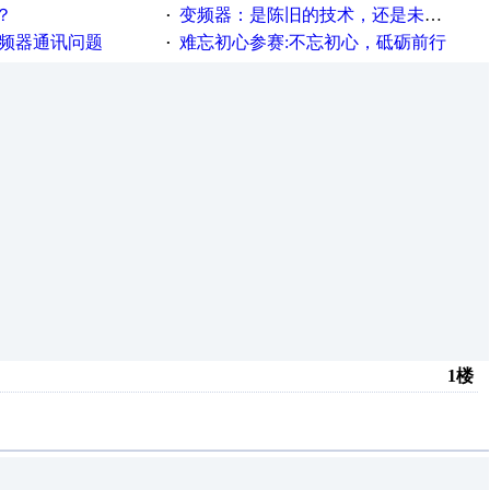
？
变频器：是陈旧的技术，还是未来的幕后英雄？
·
变频器通讯问题
难忘初心参赛:不忘初心，砥砺前行
·
1楼