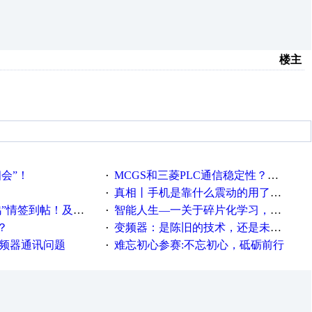
楼主
相会”！
MCGS和三菱PLC通信稳定性？？？
·
真相丨手机是靠什么震动的用了这么多年才知道！
·
帖！及时更新在线研讨会预告
智能人生—一关于碎片化学习，看这一篇就够了！
·
？
变频器：是陈旧的技术，还是未来的幕后英雄？
·
变频器通讯问题
难忘初心参赛:不忘初心，砥砺前行
·