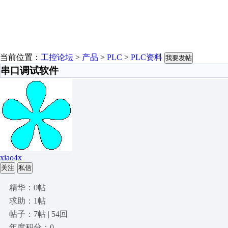
当前位置：
工控论坛
>
产品
>
PLC
>
PLC资料
我要发帖
串口调试软件
xiao4x
关注
私信
精华：0帖
求助：1帖
帖子：7帖 | 54回
年度积分：0