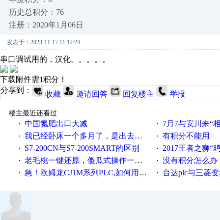
历史总积分：76
注册：2020年1月06日
发表于：2023-11-17 11:12:24
串口调试用的，汉化。。。。。
下载附件需1积分！
分享到：
收藏
邀请回答
回复楼主
举报
楼主最近还看过
中国氮肥出口大减
7月7与安川来“
·
·
我已经卧床一个多月了，是出去安装机械手在高速遭遇车祸所致:大家工作都要特别注意啊
有积分不能用
·
·
S7-200CN与S7-200SMART的区别
2017王者之狮“鸡”情签到
·
·
老毛桃一键还原，傻瓜式操作一键轻松备份还原；程序为向导式安装，一键即可实现自动备份或还原系统。
没有积分怎么办
·
·
急！欧姆龙CJ1M系列PLC,如何用时间控制变频器。要求时间在组态王中可以自由输入！拜托各位大神了！
台达plc与三菱
·
·