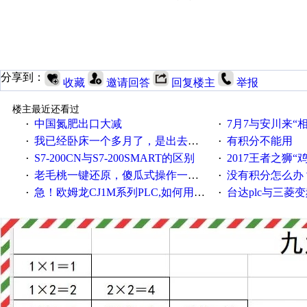
分享到：
收藏
邀请回答
回复楼主
举报
楼主最近还看过
中国氮肥出口大减
7月7与安川来“
·
·
我已经卧床一个多月了，是出去安装机械手在高速遭遇车祸所致:大家工作都要特别注意啊
有积分不能用
·
·
S7-200CN与S7-200SMART的区别
2017王者之狮“鸡”情签到
·
·
老毛桃一键还原，傻瓜式操作一键轻松备份还原；程序为向导式安装，一键即可实现自动备份或还原系统。
没有积分怎么办
·
·
急！欧姆龙CJ1M系列PLC,如何用时间控制变频器。要求时间在组态王中可以自由输入！拜托各位大神了！
台达plc与三菱
·
·