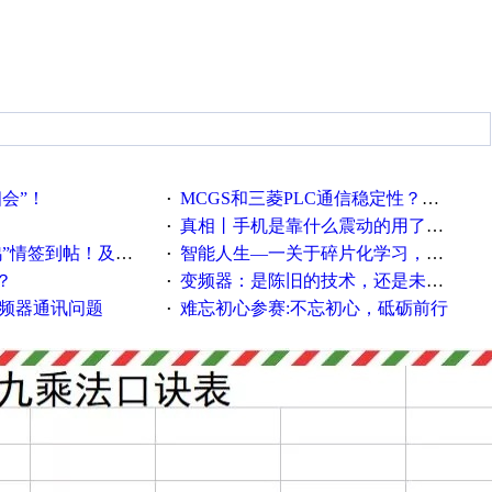
相会”！
MCGS和三菱PLC通信稳定性？？？
·
真相丨手机是靠什么震动的用了这么多年才知道！
·
帖！及时更新在线研讨会预告
智能人生—一关于碎片化学习，看这一篇就够了！
·
？
变频器：是陈旧的技术，还是未来的幕后英雄？
·
变频器通讯问题
难忘初心参赛:不忘初心，砥砺前行
·