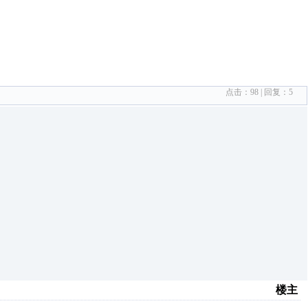
点击：
98
| 回复：
5
楼主