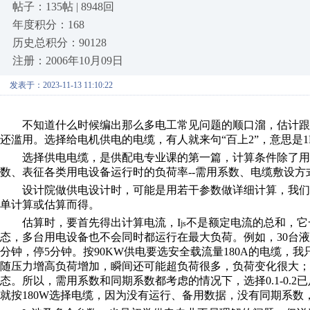
帖子：135帖 | 8948回
年度积分：168
历史总积分：90128
注册：2006年10月09日
发表于：2023-11-13 11:10:22
不知道什么时候编出那么多电工常见问题的顺口溜，估计跟
还滥用。选择给电机供电的电缆，有人就来句
“
百上
2”
，意思是
选择供电电缆，是供配电专业课的第一篇，计算条件除了用
数、表征各类用电设备运行时的负荷率
--
需用系数、电缆敷设方
设计院做供电设计时，可能是用若干参数做详细计算，我们
单计算或估算而得。
估算时，要首先得出计算电流，
I
不是额定电流的总和，它
js
态，多台用电设备也不会同时都运行在最大负荷。例如，
30
台液
分钟，停
5
分钟。按
90KW
供电要选安全载流量
180A
的电缆，我
随压力增高负荷增加，瞬间还可能超负荷很多，负荷变化很大；
态。所以，需用系数和同期系数都考虑的情况下，选择
0.1-0.2
已
就按
180W
选择电缆，因为没有运行、备用数据，没有同期系数