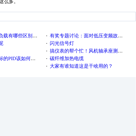
这么多。
载有哪些区别？？？
有奖专题讨论：面对低压变频故障，老手是这样解决的！
·
呢
闪光信号灯
·
搞仪表的帮个忙！风机轴承座测振！
·
PID该如何控制呢
碳纤维加热电缆
·
大家有谁知道这是干啥用的？
·