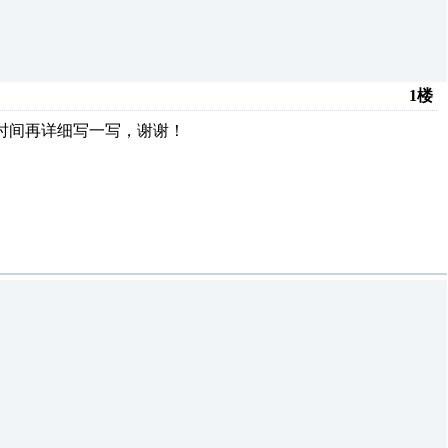
1楼
时间再详细写一写，谢谢！