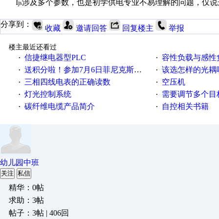
I
涉及多个参数，也是初学供电专业不易理解的问题，仅说
js
分享到：
收藏
邀请回答
回复楼主
举报
楼主最近还看过
信捷继电器型PLC
容性负载与感性负
·
·
送积分啦！参加7月6日菲尼克斯在线研讨会即得
该选怎样的光耦
·
·
三相四线电表的正确读数
空压机
·
·
灯光控制系统
需要调节多个目标的
·
·
碳纤维电缆产品简介
自控相关书籍
·
·
幼儿园中班
关注
私信
精华：0帖
求助：3帖
帖子：3帖 | 406回