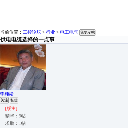
当前位置：
工控论坛
>
行业
>
电工电气
我要发帖
供电电缆选择的一点事
李纯绪
关注
私信
[版主]
精华：9帖
求助：1帖