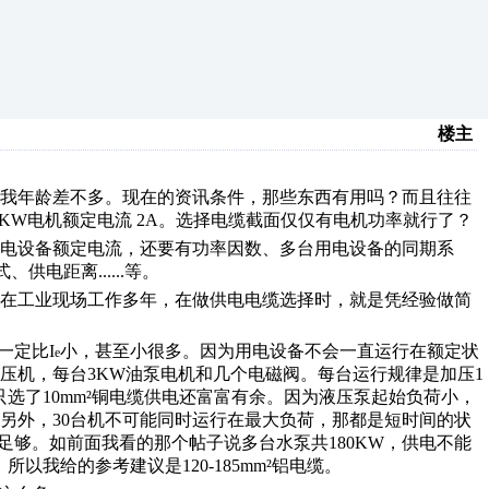
楼主
我年龄差不多。现在的资讯条件，那些东西有用吗？而且往往
1KW
电机额定电流
2A
。选择电缆截面仅仅有电机功率就行了？
电设备额定电流，还要有功率因数、多台用电设备的同期系
式、供电距离
......
等。
在工业现场工作多年，在做供电电缆选择时，就是凭经验做简
一定比
I
小，甚至小很多。因为用电设备不会一直运行在额定状
e
压机，每台
3KW
油泵电机和几个电磁阀。每台运行规律是加压
1
只选了
10mm
²铜电缆供电还富富有余。因为液压泵起始负荷小，
另外，
30
台机不可能同时运行在最大负荷，那都是短时间的状
足够。如前面我看的那个帖子说多台水泵共
180KW
，供电不能
，所以我给的参考建议是
120-185mm
²铝电缆。