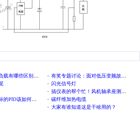
载有哪些区别？？？
有奖专题讨论：面对低压变频故障，老手是这样解决的！
·
呢
闪光信号灯
·
搞仪表的帮个忙！风机轴承座测振！
·
PID该如何控制呢
碳纤维加热电缆
·
大家有谁知道这是干啥用的？
·