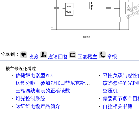
分享到：
收藏
邀请回答
回复楼主
举报
楼主最近还看过
信捷继电器型PLC
容性负载与感性负
·
·
送积分啦！参加7月6日菲尼克斯在线研讨会即得
该选怎样的光耦
·
·
三相四线电表的正确读数
空压机
·
·
灯光控制系统
需要调节多个目标的
·
·
碳纤维电缆产品简介
自控相关书籍
·
·