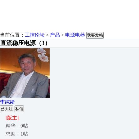
当前位置：
工控论坛
>
产品
>
电源电器
我要发帖
直流稳压电源（3）
李纯绪
已关注
私信
[版主]
精华：9帖
求助：1帖