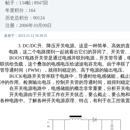
帖子：134帖 | 8947回
年度积分：164
历史总积分：90124
注册：2006年10月09日
发表于：2023-11-12 16:39:31
3.
DC/DC升、降压开关电源。这是一种简单、高效的直
电路，这二个电路摆到一起就看出它们的异同了。
开关管、
BOOST电路开关管是通过电感并联到电源，开关管导通
联供给负载，这个叠加的电感电压给滤波电容充电。由于串联
管导通时间（PWM），就得到稳定的
、
高于电源的输出电压。
BUCK电路开关管串联于电路中，导通时给电感储能，截
冲的作用。检测输出电压，控制开关管的导通时间，就得到稳定
在开关电源电路中，电感储能的概念非常重要，分析开关电
开关电源由于开关管工作在开关状态，要么截止，要么饱和
各种电路中。了解各种开关电源原理、特点，有利于在工控装置