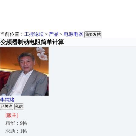
当前位置：
工控论坛
>
产品
>
电源电器
我要发帖
变频器制动电阻简单计算
李纯绪
已关注
私信
[版主]
精华：9帖
求助：1帖