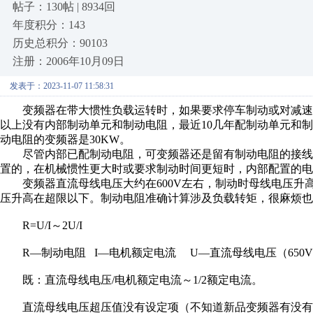
帖子：130帖 | 8934回
年度积分：143
历史总积分：90103
注册：2006年10月09日
发表于：2023-11-07 11:58:31
变频器在带大惯性负载运转时，如果要求停车制动或对减速
以上没有内部制动单元和制动电阻，最近
10
几年配制动单元和制
动电阻的变频器是
30KW
。
尽管内部已配制动电阻，可变频器还是留有制动电阻的接线
置的，在机械惯性更大时或要求制动时间更短时，内部配置的电
变频器直流母线电压大约在
600V
左右，制动时母线电压升
压升高在超限以下。制动电阻准确计算涉及负载转矩，很麻烦也
R=U/I
～
2U/I
R—
制动电阻
I—
电机额定电流
U—
直流母线电压（
650V
既：直流母线电压
/
电机额定电流～
1/2
额定电流。
直流母线电压超压值没有设定项（不知道新品变频器有没有