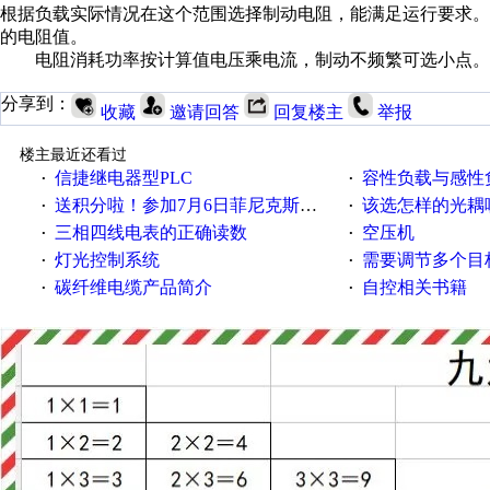
根据负载实际情况在这个范围选择制动电阻，能满足运行要求
的电阻值。
电阻消耗功率按计算值电压乘电流，制动不频繁可选小点。
分享到：
收藏
邀请回答
回复楼主
举报
楼主最近还看过
信捷继电器型PLC
容性负载与感性负
·
·
送积分啦！参加7月6日菲尼克斯在线研讨会即得
该选怎样的光耦
·
·
三相四线电表的正确读数
空压机
·
·
灯光控制系统
需要调节多个目标的
·
·
碳纤维电缆产品简介
自控相关书籍
·
·