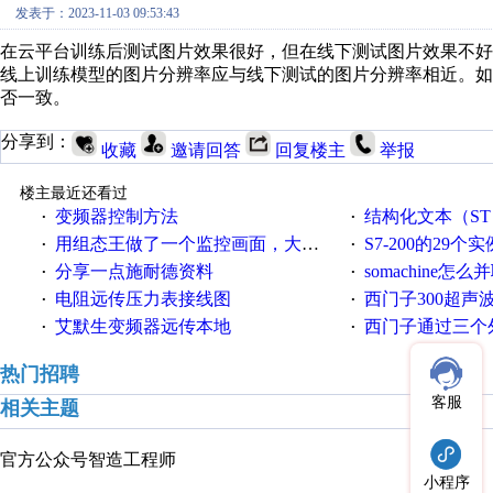
发表于：2023-11-03 09:53:43
在云平台训练后测试图片效果很好，但在线下测试图片效果不好
线上训练模型的图片分辨率应与线下测试的图片分辨率相近。
否一致。
分享到：
收藏
邀请回答
回复楼主
举报
楼主最近还看过
变频器控制方法
结构化文本（ST）写的MO
·
·
用组态王做了一个监控画面，大家给点意见
S7-200的29个实
·
·
分享一点施耐德资料
somachine怎
·
·
电阻远传压力表接线图
西门子300超声波焊
·
·
艾默生变频器远传本地
西门子通过三个外部
·
·
热门招聘
客服
相关主题
官方公众号
智造工程师
小程序