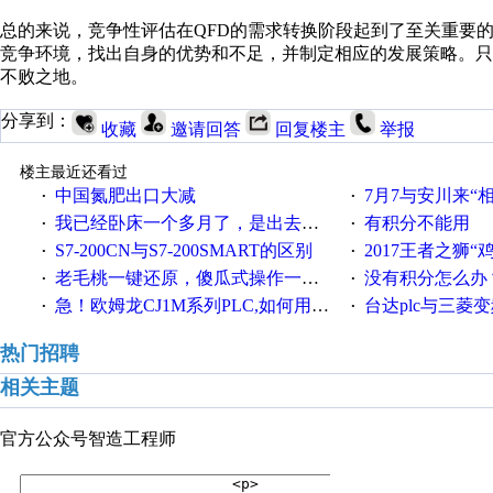
总的来说，竞争性评估在QFD的需求转换阶段起到了至关重要
竞争环境，找出自身的优势和不足，并制定相应的发展策略。
不败之地。
分享到：
收藏
邀请回答
回复楼主
举报
楼主最近还看过
中国氮肥出口大减
7月7与安川来“
·
·
我已经卧床一个多月了，是出去安装机械手在高速遭遇车祸所致:大家工作都要特别注意啊
有积分不能用
·
·
S7-200CN与S7-200SMART的区别
2017王者之狮“鸡”情签到
·
·
老毛桃一键还原，傻瓜式操作一键轻松备份还原；程序为向导式安装，一键即可实现自动备份或还原系统。
没有积分怎么办
·
·
急！欧姆龙CJ1M系列PLC,如何用时间控制变频器。要求时间在组态王中可以自由输入！拜托各位大神了！
台达plc与三菱
·
·
热门招聘
相关主题
官方公众号
智造工程师