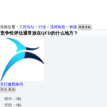
当前位置：
工控论坛
>
行业
>
流程制造
>
铁路
我要发帖
竞争性评估通常放在QFD的什么地方？
天行健西格玛
关注
私信
精华：0帖
求助：0帖