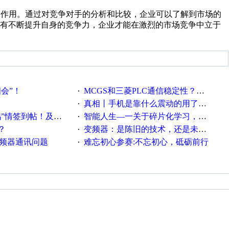
的作用。通过对竞争对手的分析和比较，企业可以了解到市场的
只有不断提升自身的竞争力，企业才能在激烈的市场竞争中立于
相会”！
MCGS和三菱PLC通信稳定性？？？
·
真相丨手机是靠什么震动的用了这么多年才知道！
·
帖！及时更新在线研讨会预告
智能人生—一关于碎片化学习，看这一篇就够了！
·
？
变频器：是陈旧的技术，还是未来的幕后英雄？
·
变频器通讯问题
难忘初心参赛:不忘初心，砥砺前行
·