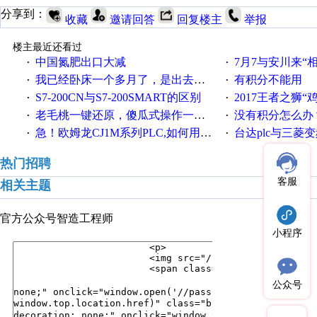
分享到：
收藏
邀请回答
回复楼主
举报
楼主最近还看过
中国氮肥出口大减
7月7与安川来“
·
·
我已经卧床一个多月了，是出去安装机械手在高速遭遇车祸所致:大家工作都要特别注意啊
有积分不能用
·
·
S7-200CN与S7-200SMART的区别
2017王者之狮“鸡”情签到
·
·
老毛桃一键还原，傻瓜式操作一键轻松备份还原；程序为向导式安装，一键即可实现自动备份或还原系统。
没有积分怎么办
·
·
急！欧姆龙CJ1M系列PLC,如何用时间控制变频器。要求时间在组态王中可以自由输入！拜托各位大神了！
台达plc与三菱
·
·
热门招聘
客服
相关主题
官方公众号
智造工程师
小程序
公众号