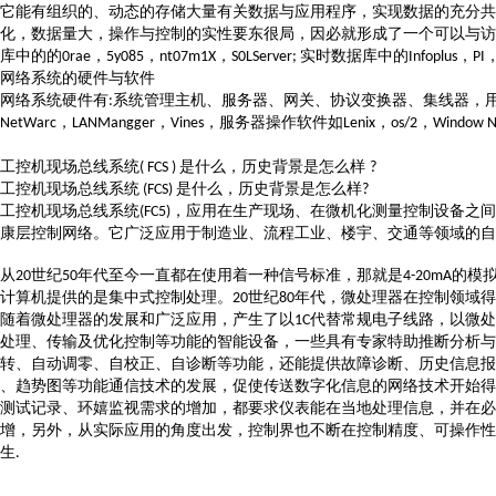
它能有组织的、动态的存储大量有关数据与应用程序，实现数据的充分共
化，数据量大，操作与控制的实性要东很局，因必就形成了一个可以与访
库中的的
，
，
，
实时数据库中的
，
0rae
5y085
nt07m1X
S0LServer;
Infoplus
PI
网络系统的硬件与软件
网络系统硬件有
系统管理主机、服务器、网关、协议变换器、集线器，
:
，
，
，服务器操作软件如
，
，
NetWarc
LANMangger
Vines
Lenix
os/2
Window 
工控机现场总线系统
是什么，历史背景是怎么样
( FCS )
?
工控机现场总线系统
是什么，历史背景是怎么样
(FCS)
?
工控机现场总线系统
，应用在生产现场、在微机化测量控制设备之间
(FC5)
康层控制网络。它广泛应用于制造业、流程工业、楼宇、交通等领域的自
从
世纪
年代至今一直都在使用着一种信号标准，那就是
的模
20
50
4-20mA
计算机提供的是集中式控制处理。
世纪
年代，微处理器在控制领域得
20
80
随着微处理器的发展和广泛应用，产生了以
代替常规电子线路，以微处
1C
处理、传输及优化控制等功能的智能设备，一些具有专家特助推断分析与
转、自动调零、自校正、自诊断等功能，还能提供故障诊断、历史信息报
、趋势图等功能通信技术的发展，促使传送数字化信息的网络技术开始得
测试记录、环嬉监视需求的增加，都要求仪表能在当地处理信息，并在必
增，另外，从实际应用的角度出发，控制界也不断在控制精度、可操作性
生
.