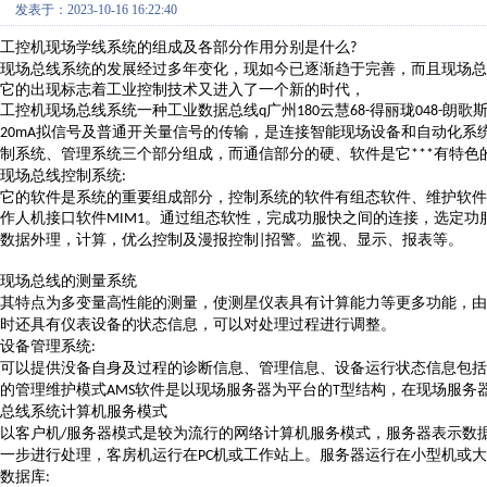
发表于：2023-10-16 16:22:40
工控机现场学线系统的组成及各部分作用分别是什么
?
现场总线系统的发展经过多年变化，现如今已逐渐趋于完善，而且现场总
它的出现标志着工业控制技术又进入了一个新的时代，
工控机现场总线系统一种工业数据总线
广州
云慧
得丽珑
朗歌
q
180
68-
048-
拟信号及普通开关量信号的传输，是连接智能现场设备和自动化系
20mA
制系统、管理系统三个部分组成，而通信部分的硬、软件是它
有特色
***
现场总线控制系统
:
它的软件是系统的重要组成部分，控制系统的软件有组态软件、维护软件
作人机接口软件
。通过组态软性，完成功服快之间的连接，选定功
MIM1
数据外理，计算，优么控制及漫报控制
招警。监视、显示、报表等。
|
现场总线的测量系统
其特点为多变量高性能的测量，使测星仪表具有计算能力等更多功能，由
时还具有仪表设备的状态信息，可以对处理过程进行调整。
设备管理系统
:
可以提供没备自身及过程的诊断信息、管理信息、设备运行状态信息包括
的管理维护模式
软件是以现场服务器为平台的
型结构，在现场服务
AMS
T
总线系统计算机服务模式
以客户机
服务器模式是较为流行的网络计算机服务模式，服务器表示数
/
一步进行处理，客房机运行在
机或工作站上。服务器运行在小型机或大
PC
数据库
: