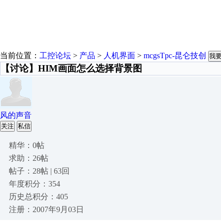
当前位置：
工控论坛
>
产品
>
人机界面
>
mcgsTpc-昆仑技创
我
【讨论】HIM画面怎么选择背景图
风的声音
关注
私信
精华：0帖
求助：26帖
帖子：28帖 | 63回
年度积分：354
历史总积分：405
注册：2007年9月03日