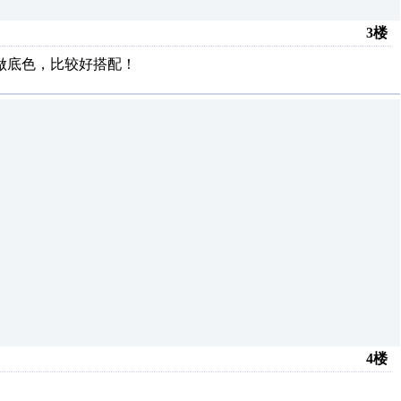
3楼
个做底色，比较好搭配！
4楼