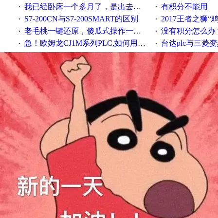
我已经卧床一个多月了，是出去安装机械手在高速遭遇车祸所致:大家工作都要特别注意啊
有积分不能用
·
·
S7-200CN与S7-200SMART的区别
2017王者之狮“鸡”情签到
·
·
老毛桃一键还原，傻瓜式操作一键轻松备份还原；程序为向导式安装，一键即可实现自动备份或还原系统。
没有积分怎么办
·
·
急！欧姆龙CJ1M系列PLC,如何用时间控制变频器。要求时间在组态王中可以自由输入！拜托各位大神了！
台达plc与三菱
·
·