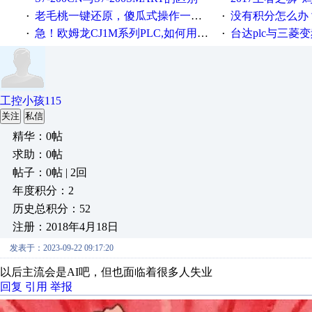
老毛桃一键还原，傻瓜式操作一键轻松备份还原；程序为向导式安装，一键即可实现自动备份或还原系统。
没有积分怎么办
·
·
急！欧姆龙CJ1M系列PLC,如何用时间控制变频器。要求时间在组态王中可以自由输入！拜托各位大神了！
台达plc与三菱
·
·
工控小孩115
关注
私信
精华：0帖
求助：0帖
帖子：0帖 | 2回
年度积分：2
历史总积分：52
注册：2018年4月18日
发表于：2023-09-22 09:17:20
以后主流会是AI吧，但也面临着很多人失业
回复
引用
举报