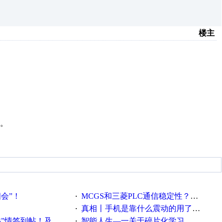
楼主
。
相会”！
MCGS和三菱PLC通信稳定性？？？
·
真相丨手机是靠什么震动的用了这么多年才知道！
·
帖！及时更新在线研讨会预告
智能人生—一关于碎片化学习，看这一篇就够了！
·