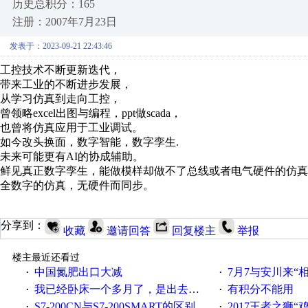
历史总积分：165
注册：2007年7月23日
发表于：2023-09-21 22:43:46
工控技术不断更新迭代，
带来工业的不断进步发展，
从学习仿真到走向工控，
曾领略excel出图与编程，ppt做scada，
也曾将仿真应用于工业调试。
如今改头换面，数字智能，数字孪生.
未来可能更有AI的协成辅助。
鲜见真正数字孪生，能做模样却做不了总线或者电气硬件的仿真
全数字的仿真，无硬件而同步。
分享到：
收藏
邀请回答
回复楼主
举报
楼主最近还看过
中国氮肥出口大减
7月7与安川来“
·
·
我已经卧床一个多月了，是出去安装机械手在高速遭遇车祸所致:大家工作都要特别注意啊
有积分不能用
·
·
S7-200CN与S7-200SMART的区别
2017王者之狮“鸡”情签到
·
·