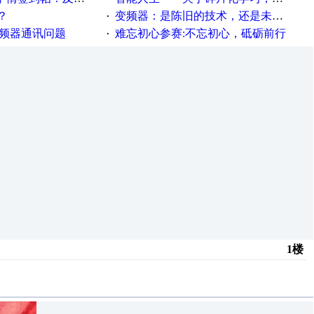
？
变频器：是陈旧的技术，还是未来的幕后英雄？
·
变频器通讯问题
难忘初心参赛:不忘初心，砥砺前行
·
1楼