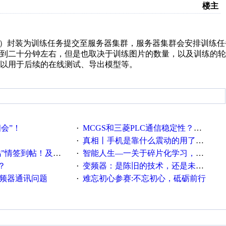
楼主
据）封装为训练任务提交至服务器集群，服务器集群会安排训练
几到二十分钟左右，但是也取决于训练图片的数量，以及训练的
以用于后续的在线测试、导出模型等。
相会”！
MCGS和三菱PLC通信稳定性？？？
·
真相丨手机是靠什么震动的用了这么多年才知道！
·
帖！及时更新在线研讨会预告
智能人生—一关于碎片化学习，看这一篇就够了！
·
？
变频器：是陈旧的技术，还是未来的幕后英雄？
·
变频器通讯问题
难忘初心参赛:不忘初心，砥砺前行
·