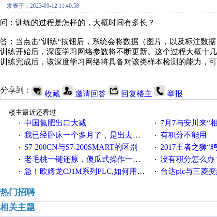
发表于：2023-09-12 11:40:58
问：训练的过程是怎样的，大概时间有多长？
答：当点击”训练“按钮后，系统会将数据（图片，以及标注数
训练开始后，深度学习网络参数将不断更新。这个过程大概十
训练完成后，该深度学习网络将具备对该类样本检测的能力，可
分享到：
收藏
邀请回答
回复楼主
举报
楼主最近还看过
中国氮肥出口大减
7月7与安川来“
·
·
我已经卧床一个多月了，是出去安装机械手在高速遭遇车祸所致:大家工作都要特别注意啊
有积分不能用
·
·
S7-200CN与S7-200SMART的区别
2017王者之狮“鸡”情签到
·
·
老毛桃一键还原，傻瓜式操作一键轻松备份还原；程序为向导式安装，一键即可实现自动备份或还原系统。
没有积分怎么办
·
·
急！欧姆龙CJ1M系列PLC,如何用时间控制变频器。要求时间在组态王中可以自由输入！拜托各位大神了！
台达plc与三菱
·
·
热门招聘
相关主题