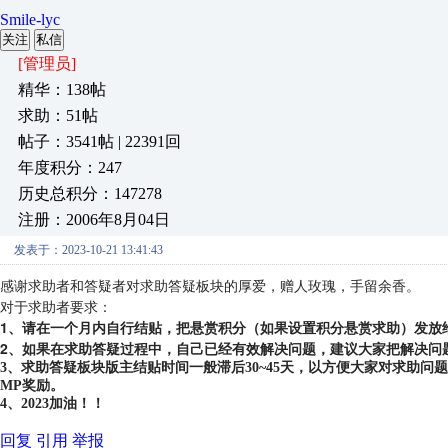
Smile-lyc
关注
私信
[管理员]
精华：138帖
求助：51帖
帖子：3541帖 | 22391回
年度积分：247
历史总积分：147278
注册：2006年8月04日
发表于：2023-10-21 13:41:43
感谢求助者和答疑者对求助答疑板块的厚爱，赠人玫瑰，手留余香。
对于求助者要求：
1、请在一个月内自行结贴，把悬赏积分（如果设置积分悬赏求助）发放
2、如果在求助答疑过程中，自己已经有效解决问题，建议大家把解决问
3、求助答疑板块版主结贴时间一般滞后30~45天，以方便大家对求助
MP奖励。
4、2023加油！！
回复
引用
举报