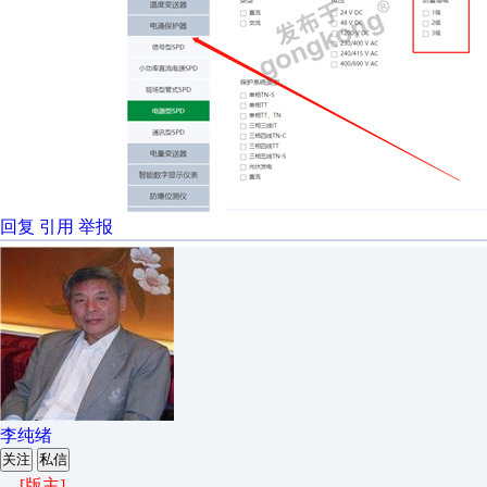
回复
引用
举报
李纯绪
关注
私信
[版主]