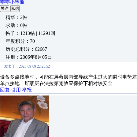
乖乖小笨熊
关注
私信
精华：2帖
求助：0帖
帖子：1213帖 | 11291回
年度积分：70
历史总积分：62667
注册：2006年8月05日
发表于：2023-09-09 22:25:52
设备多点接地时，可能在屏蔽层内部导线产生过大的瞬时电势
单点接地，屏蔽层在法拉第笼效应保护下相对较安全，
回复
引用
举报