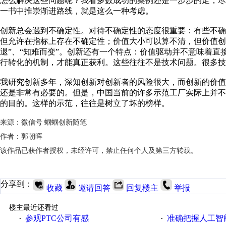
怎么解决这些问题呢？我看多数成功的案例还是一步步的走，
一书中推崇渐进路线，就是这么一种考虑。
创新总会遇到不确定性。对待不确定性的态度很重要：有些不
但允许在指标上存在不确定性；价值大小可以算不清，但价值创
退”、“知难而变”。创新还有一个特点：价值驱动并不意味着
行转化的机制，才能真正获利。这些往往不是技术问题。很多技
我研究创新多年，深知创新对创新者的风险很大，而创新的价
还是非常有必要的。但是，中国当前的许多示范工厂实际上并
的目的。这样的示范，往往是树立了坏的榜样。
来源：微信号 蝈蝈创新随笔
作者：郭朝晖
该作品已获作者授权，未经许可，禁止任何个人及第三方转载。
分享到：
收藏
邀请回答
回复楼主
举报
楼主最近还看过
参观PTC公司有感
准确把握人工智
·
·