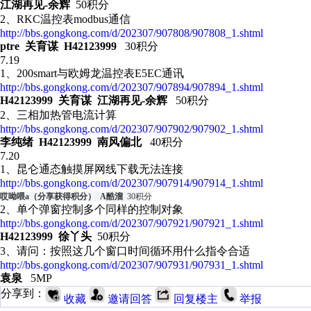
江湖再见-余辉
50积分
2、RKC温控表modbus通信
http://bbs.gongkong.com/d/202307/907808/907808_1.shtml
ptre 关育谋 H42123999
30积分
7.19
1、200smart与欧姆龙温控表E5EC通讯
http://bbs.gongkong.com/d/202307/907894/907894_1.shtml
H42123999 关育谋 江湖再见-余辉
5
0积分
2、三相加热管电流计算
http://bbs.gongkong.com/d/202307/907902/907902_1.shtml
李纯绪 H42123999 南风偏北
40积分
7.20
1、昆仑通态触摸屏网线下载无法连接
http://bbs.gongkong.com/d/202307/907914/907914_1.shtml
哎呦喂a
（分享获得积分）
A酷溜
30积分
2、单个弹窗控制多个同样的控制对象
http://bbs.gongkong.com/d/202307/907921/907921_1.shtml
H42123999 徐丫头
50积分
3、
请问：按照这几个窗口时间循环用什么指令合适
http://bbs.gongkong.com/d/202307/907931/907931_1.shtml
袁泉
5MP
分享到：
收藏
邀请回答
回复楼主
举报