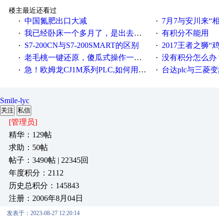
楼主最近还看过
中国氮肥出口大减
7月7与安川来“
·
·
我已经卧床一个多月了，是出去安装机械手在高速遭遇车祸所致:大家工作都要特别注意啊
有积分不能用
·
·
S7-200CN与S7-200SMART的区别
2017王者之狮“鸡”情签到
·
·
老毛桃一键还原，傻瓜式操作一键轻松备份还原；程序为向导式安装，一键即可实现自动备份或还原系统。
没有积分怎么办
·
·
急！欧姆龙CJ1M系列PLC,如何用时间控制变频器。要求时间在组态王中可以自由输入！拜托各位大神了！
台达plc与三菱
·
·
Smile-lyc
关注
私信
[管理员]
精华：129帖
求助：50帖
帖子：3490帖 | 22345回
年度积分：2112
历史总积分：145843
注册：2006年8月04日
发表于：2023-08-27 12:20:14