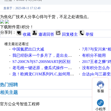
发表于：2023-08-11 17:12:49
为焦化厂技术人分享心得与干货，不足之处请指点。
下载附件需1积分！
分享到：
收藏
邀请回答
回复楼主
举报
楼主最近还看过
中国氮肥出口大减
7月7与安川来“
·
·
我已经卧床一个多月了，是出去安装机械手在高速遭遇车祸所致:大家工作都要特别注意啊
有积分不能用
·
·
S7-200CN与S7-200SMART的区别
2017王者之狮“鸡”情签到
·
·
老毛桃一键还原，傻瓜式操作一键轻松备份还原；程序为向导式安装，一键即可实现自动备份或还原系统。
没有积分怎么办
·
·
急！欧姆龙CJ1M系列PLC,如何用时间控制变频器。要求时间在组态王中可以自由输入！拜托各位大神了！
台达plc与三菱
·
·
热门招聘
客服
相关主题
官方公众号
智造工程师
小程序