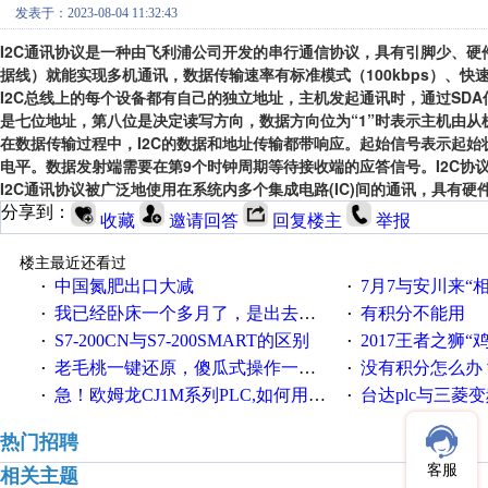
发表于：2023-08-04 11:32:43
I2C通讯协议是一种由飞利浦公司开发的串行通信协议，具有引脚少、硬
据线）就能实现多机通讯，数据传输速率有标准模式（100kbps）、快速模式
I2C总线上的每个设备都有自己的独立地址，主机发起通讯时，通过SDA信
是七位地址，第八位是决定读写方向，数据方向位为“1”时表示主机由从
在数据传输过程中，I2C的数据和地址传输都带响应。起始信号表示起始
电平。数据发射端需要在第9个时钟周期等待接收端的应答信号。I2C协
I2C通讯协议被广泛地使用在系统内多个集成电路(IC)间的通讯，具有
分享到：
收藏
邀请回答
回复楼主
举报
楼主最近还看过
中国氮肥出口大减
7月7与安川来“
·
·
我已经卧床一个多月了，是出去安装机械手在高速遭遇车祸所致:大家工作都要特别注意啊
有积分不能用
·
·
S7-200CN与S7-200SMART的区别
2017王者之狮“鸡”情签到
·
·
老毛桃一键还原，傻瓜式操作一键轻松备份还原；程序为向导式安装，一键即可实现自动备份或还原系统。
没有积分怎么办
·
·
急！欧姆龙CJ1M系列PLC,如何用时间控制变频器。要求时间在组态王中可以自由输入！拜托各位大神了！
台达plc与三菱
·
·
热门招聘
客服
相关主题