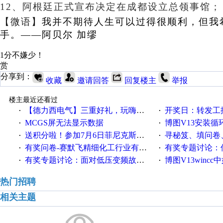
12、
阿根廷正式宣布决定在成都设立总领事馆
；
【微语】
我并不期待人生可以过得很顺利，但我
手。——阿贝尔 加缪
1分不嫌少！
赏
分享到：
收藏
邀请回答
回复楼主
举报
楼主最近还看过
【德力西电气】三重好礼，玩嗨夏日！
开奖日：转发工控速派微
·
·
MCGS屏无法显示数据
博图V13安装循环重启
·
·
送积分啦！参加7月6日菲尼克斯在线研讨会即得
寻秘笈、填问卷
·
·
有奖问卷-赛默飞精细化工行业有奖调查来袭！
有奖专题讨论：伺服选择的
·
·
有奖专题讨论：面对低压变频故障，老手是这样解决的！
博图V13wincc中如
·
·
热门招聘
相关主题