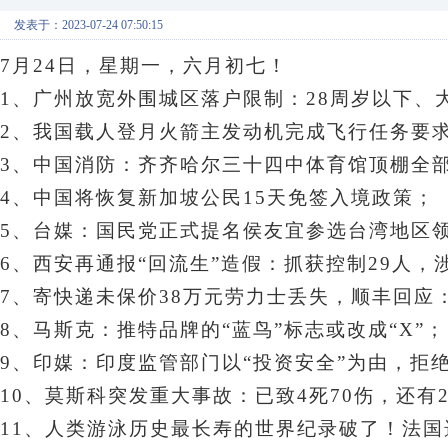
发表于：2023-07-24 07:50:15
7月24日，星期一
，六月初七！
1、广州放宽外围城区落户限制：28周岁以下、
2、我国载人登月火箭主发动机完成飞行任务要
3、
中国消防：齐齐哈尔三十四中体育馆顶棚全部
4、中国将恢复新加坡公民15天免签入境政策；
5、台媒：国民党正式提名侯友宜参选台湾地区
6、西安再通报“回流生”造假：抓获控制29人
7、寄快递未保价38万元劳力士丢失，顺丰回应
8、马斯克：推特品牌的“蓝鸟”标志或改成“X”；
9、印媒：印度监管部门以“投资安全”为由，拒
10、莫斯科突发重大事故：已致4死70伤，还有
11、人类游泳历史最长寿的世界纪录破了！法