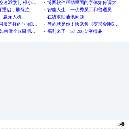
刊 得小米手环 中奖通知
博图软件帮助里面的字体如何调大
·
，删除注册表信息没有用
智能人生—一优秀员工和普通员工差别，精辟到位！
·
、赢无人机
在线求助通讯问题
·
“小细节大学问”奖励公告
等的就是你！快来领《变形金刚5》观影券
·
何做个1s周期循环的脚本
福利来了，S7-200实例精讲
·
1楼