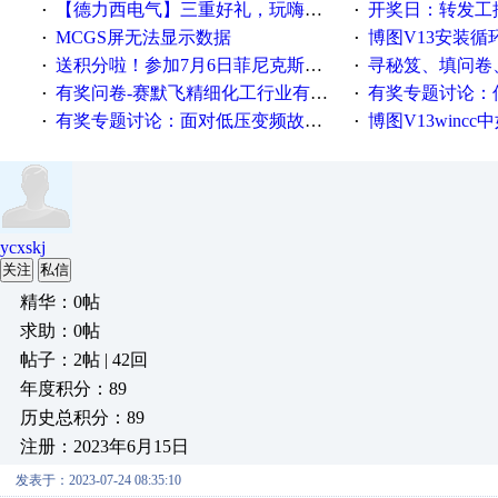
【德力西电气】三重好礼，玩嗨夏日！
开奖日：转发工控速派微
·
·
MCGS屏无法显示数据
博图V13安装循环重启
·
·
送积分啦！参加7月6日菲尼克斯在线研讨会即得
寻秘笈、填问卷
·
·
有奖问卷-赛默飞精细化工行业有奖调查来袭！
有奖专题讨论：伺服选择的
·
·
有奖专题讨论：面对低压变频故障，老手是这样解决的！
博图V13wincc中如
·
·
ycxskj
关注
私信
精华：0帖
求助：0帖
帖子：2帖 | 42回
年度积分：89
历史总积分：89
注册：2023年6月15日
发表于：2023-07-24 08:35:10