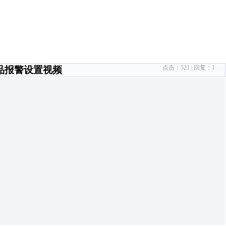
点击：
521
| 回复：
1
品报警设置视频