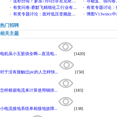
送积分啦！参加7月6日菲尼克斯在线研讨会即得
寻秘笈、填问卷
·
·
有奖问卷-赛默飞精细化工行业有奖调查来袭！
有奖专题讨论：伺服选择的
·
·
有奖专题讨论：面对低压变频故障，老手是这样解决的！
博图V13wincc中如
·
·
热门招聘
相关主题
电机虽小五脏俱全啊---直流电...
[1420]
对于没有接触过plc的人怎样快...
[150]
怎样根据电流来计算使用铜排...
[183]
小电流接地系统单相接地故障...
[138]