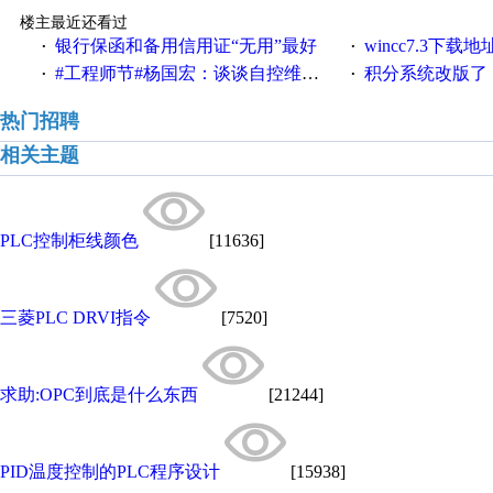
楼主最近还看过
银行保函和备用信用证“无用”最好
wincc7.3下载
·
·
#工程师节#杨国宏：谈谈自控维修工程师那些事儿
积分系统改版了，重说工
·
·
热门招聘
相关主题
PLC控制柜线颜色
[11636]
三菱PLC DRVI指令
[7520]
求助:OPC到底是什么东西
[21244]
PID温度控制的PLC程序设计
[15938]