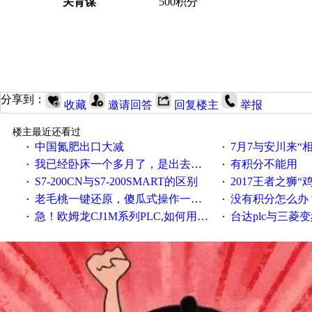
关育谋
500积分
分享到：
收藏
邀请回答
回复楼主
举报
楼主最近还看过
中国氮肥出口大减
7月7与安川来“
·
·
我已经卧床一个多月了，是出去安装机械手在高速遭遇车祸所致:大家工作都要特别注意啊
有积分不能用
·
·
S7-200CN与S7-200SMART的区别
2017王者之狮“鸡”情签到
·
·
老毛桃一键还原，傻瓜式操作一键轻松备份还原；程序为向导式安装，一键即可实现自动备份或还原系统。
没有积分怎么办
·
·
急！欧姆龙CJ1M系列PLC,如何用时间控制变频器。要求时间在组态王中可以自由输入！拜托各位大神了！
台达plc与三菱
·
·