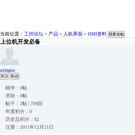
当前位置：
工控论坛
>
产品
>
人机界面
>
HMI资料
我要发帖
上位机开发必备
axingea
关注
私信
精华：0帖
求助：0帖
帖子：2帖 | 709回
年度积分：0
历史总积分：82
注册：2011年12月21日