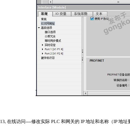
13,
在线访问
----
修改实际
PLC
和网关的
IP
地址和名称（
IP
地址