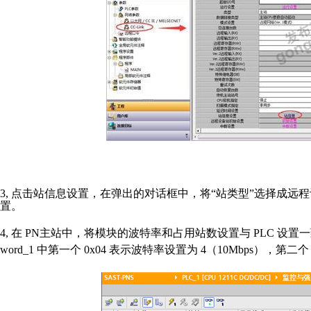
3,
点击站信息设置，在弹出的对话框中，将“站类型”选择成远程
置。
4,
在
PN
主站中，将模块的波特率和占用站数设置与
PLC
设置
word_1
中第一个
0x04
表示波特率设置为
4
（
10Mbps
），第二