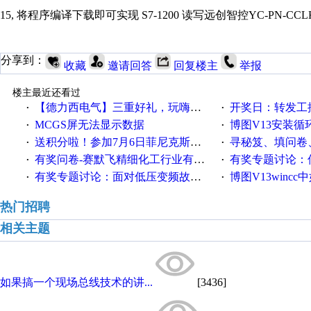
15,
将程序编译下载即可实现
S7-1200
读写远创智控
YC-PN-CCL
分享到：
收藏
邀请回答
回复楼主
举报
楼主最近还看过
【德力西电气】三重好礼，玩嗨夏日！
开奖日：转发工控速派微
·
·
MCGS屏无法显示数据
博图V13安装循环重启
·
·
送积分啦！参加7月6日菲尼克斯在线研讨会即得
寻秘笈、填问卷
·
·
有奖问卷-赛默飞精细化工行业有奖调查来袭！
有奖专题讨论：伺服选择的
·
·
有奖专题讨论：面对低压变频故障，老手是这样解决的！
博图V13wincc中如
·
·
热门招聘
相关主题
如果搞一个现场总线技术的讲...
[3436]