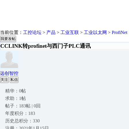
当前位置：
工控论坛
>
产品
>
工业互联
>
工业以太网
>
ProfiNet
我要发帖
CCLINK转profinet与西门子PLC通讯
远创智控
关注
私信
精华：0帖
求助：1帖
帖子：183帖 | 0回
年度积分：183
历史总积分：330
注册：2021年1月15日