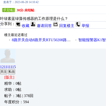
发表于：2023-06-28 14:10:42
求助帖
30分-未结帖
叶绿素蓝绿藻传感器的工作原理是什么？
分享到：
收藏
邀请回答
回复楼主
举报
楼主最近还看过
8路开关自动8路开关RTU50208路开关金鸽RTU5021
智能报警器K1智能
·
·
121111115
关注
私信
[版主]
精华：0帖
求助：0帖
帖子：3帖 | 378回
年度积分：594