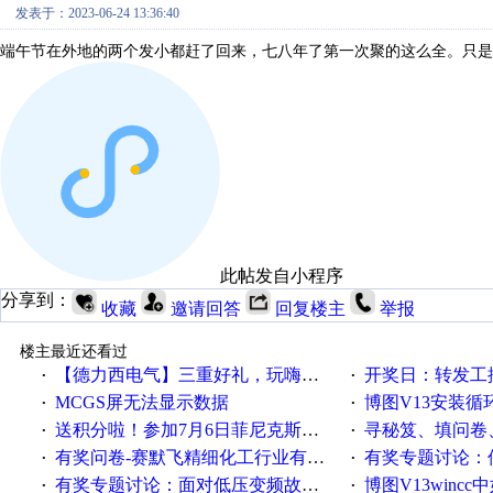
发表于：2023-06-24 13:36:40
端午节在外地的两个发小都赶了回来，七八年了第一次聚的这么全。只是
此帖发自小程序
分享到：
收藏
邀请回答
回复楼主
举报
楼主最近还看过
【德力西电气】三重好礼，玩嗨夏日！
开奖日：转发工控速派微
·
·
MCGS屏无法显示数据
博图V13安装循环重启
·
·
送积分啦！参加7月6日菲尼克斯在线研讨会即得
寻秘笈、填问卷
·
·
有奖问卷-赛默飞精细化工行业有奖调查来袭！
有奖专题讨论：伺服选择的
·
·
有奖专题讨论：面对低压变频故障，老手是这样解决的！
博图V13wincc中如
·
·