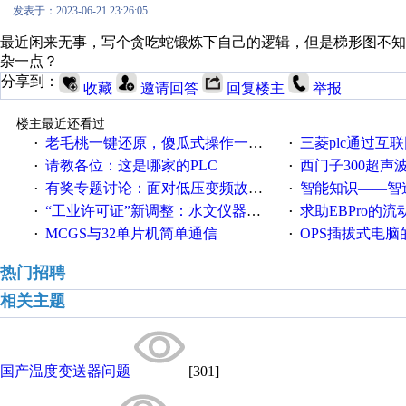
发表于：2023-06-21 23:26:05
最近闲来无事，写个贪吃蛇锻炼下自己的逻辑，但是梯形图不知
杂一点？
分享到：
收藏
邀请回答
回复楼主
举报
楼主最近还看过
老毛桃一键还原，傻瓜式操作一键轻松备份还原；程序为向导式安装，一键即可实现自动备份或还原系统。
三菱plc通过互联网实现pl
·
·
请教各位：这是哪家的PLC
西门子300超声波焊
·
·
有奖专题讨论：面对低压变频故障，老手是这样解决的！
智能知识——智造时代，工
·
·
“工业许可证”新调整：水文仪器等19类产品取消事前生产许可
求助EBPro的
·
·
MCGS与32单片机简单通信
OPS插拔式电
·
·
热门招聘
相关主题
国产温度变送器问题
[301]