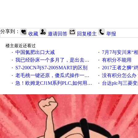
分享到：
收藏
邀请回答
回复楼主
举报
楼主最近还看过
中国氮肥出口大减
7月7与安川来“
·
·
我已经卧床一个多月了，是出去安装机械手在高速遭遇车祸所致:大家工作都要特别注意啊
有积分不能用
·
·
S7-200CN与S7-200SMART的区别
2017王者之狮“鸡”情签到
·
·
老毛桃一键还原，傻瓜式操作一键轻松备份还原；程序为向导式安装，一键即可实现自动备份或还原系统。
没有积分怎么办
·
·
急！欧姆龙CJ1M系列PLC,如何用时间控制变频器。要求时间在组态王中可以自由输入！拜托各位大神了！
台达plc与三菱
·
·