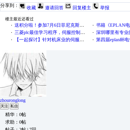
分享到：
收藏
邀请回答
回复楼主
举报
楼主最近还看过
送积分啦！参加7月6日菲尼克斯在线研讨会即得
书籍《EPLAN
·
·
三菱plc最佳学习程序，伺服控制，各种报警，注释详细，看的懂，学得快！
深圳哪里有专业
·
·
【一起探讨】针对机床业的伺服系统发展，您的期望是什么？
第四届eplan杯电气
·
·
zhouronglong
关注
私信
精华：0帖
求助：0帖
帖子：2帖 | 7回