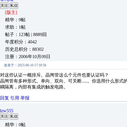
关注
私信
[版主]
精华：9帖
求助：1帖
帖子：123帖 | 8889回
年度积分：4042
历史总积分：88302
注册：2006年10月09日
发表于：2023-06-16 17:18:56
对这些认证一概排斥。晶闸管这么个元件也要认证吗？
晶闸管有多种形式。单向、双向、可关断.....。你选用什么形
耦隔离，内部有集成的触发电路。
回复
引用
举报
lzw555
关注
私信
精华：0帖