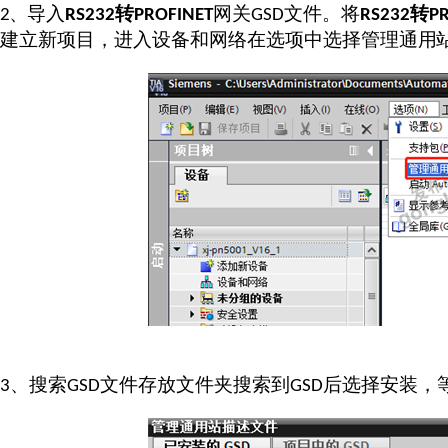
、
导入
转
网关
文件。将
转
2
RS232
PROFINET
GSD
RS232
P
建立新项目
，
进入设备和网络在选项中选择管理通
用
、搜索
文件存放文件夹搜索到
后选择安装，
3
GSD
GSD