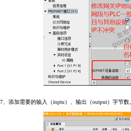
7
、添加需要的输入（
inptu
）、输出（
output
）字节数