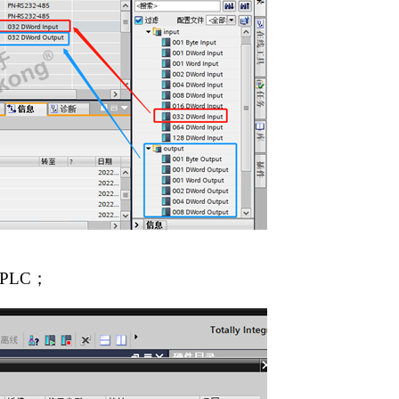
PLC
；