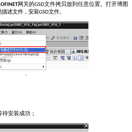
网关
的
文件
拷贝放到任意位置。打开博图
ROFINET
GSD
站描述文件，安装
文件。
GSD
等待安装成功；