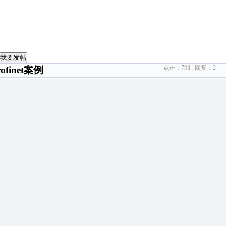
我要发帖
点击：
791
| 回复：
2
finet案例