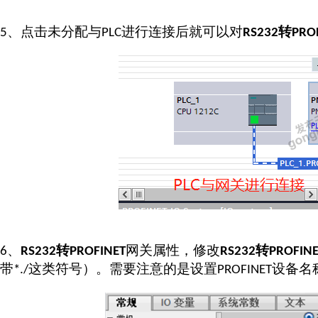
、点击未分配与
进行连接后就可以对
转
5
PLC
RS232
PRO
、
转
网关属性，修改
转
6
RS232
PROFINET
RS232
PROFIN
带
这类符号）。需要注意的是设置
设备名
*./
PROFINET