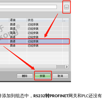
件添加到组态中，
转
网关和
还没有
RS232
PROFINET
PLC