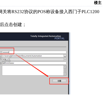
楼主
网关将
RS232
协议的
POS
称设备接入西门子
PLC1200
后点击创建；