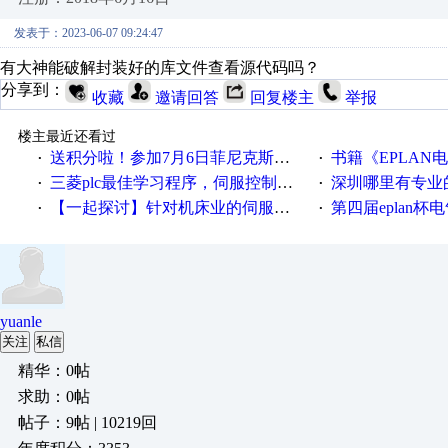
发表于：2023-06-07 09:24:47
有大神能破解封装好的库文件查看源代码吗？
分享到：
收藏
邀请回答
回复楼主
举报
楼主最近还看过
送积分啦！参加7月6日菲尼克斯在线研讨会即得
书籍《EPLAN
·
·
三菱plc最佳学习程序，伺服控制，各种报警，注释详细，看的懂，学得快！
深圳哪里有专业
·
·
【一起探讨】针对机床业的伺服系统发展，您的期望是什么？
第四届eplan杯电气
·
·
yuanle
关注
私信
精华：0帖
求助：0帖
帖子：9帖 | 10219回