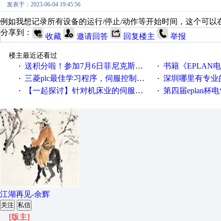
发表于：2023-06-04 19:45:56
例如我想记录所有设备的运行/停止/动作等开始时间，这个可
分享到：
收藏
邀请回答
回复楼主
举报
楼主最近还看过
送积分啦！参加7月6日菲尼克斯在线研讨会即得
书籍《EPLAN
·
·
三菱plc最佳学习程序，伺服控制，各种报警，注释详细，看的懂，学得快！
深圳哪里有专业
·
·
【一起探讨】针对机床业的伺服系统发展，您的期望是什么？
第四届eplan杯电气
·
·
江湖再见-余辉
关注
私信
[版主]