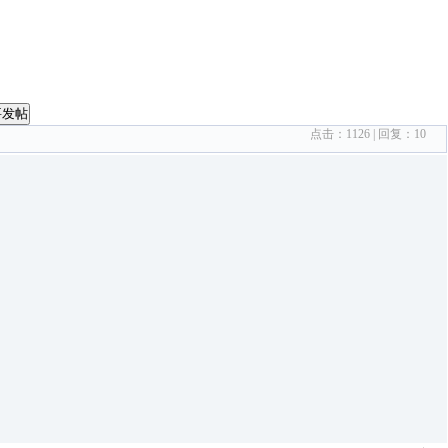
要发帖
点击：
1126
| 回复：
10