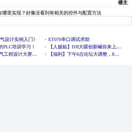
楼主
以在哪里实现？好像没看到有相关的控件与配置方法
电气设计实例入门》
ET070串口调试求助
·
的PLC培训学习！
【人贩贴】DJI大疆创新喊你来上班啦~~~
·
工程设计大赛报名啦！！！
【福利】下午6点论坛大调整，8点服务器内存升级
·