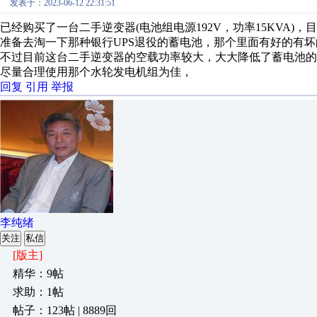
发表于：2023-06-12 22:31:51
已经购买了一台二手逆变器(电池组电源192V，功率15KVA)，
准备去淘一下那种银行UPS退役的蓄电池，那个里面有好的有坏
不过目前这台二手逆变器的空载功率较大，大大降低了蓄电池的续航力
尽量合理使用那个水轮发电机组为佳，
回复
引用
举报
李纯绪
关注
私信
[版主]
精华：9帖
求助：1帖
帖子：123帖 | 8889回