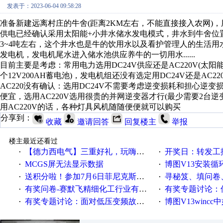
发表于：2023-06-04 09:58:28
准备新建远离村庄的牛舍(距离2KM左右，不能直接接入农网)，用
供电已经确认采用太阳能+小井水储水发电模式，井水到牛舍位置有
3~4吨左右，这个井水也是牛的饮用水以及看护管理人的生活用水
发电机，发电机尾水进入储水池供应养牛的一切用水......
目前主要是考虑：常用电力选用DC24V供应还是AC220V(太阳
个12V200AH蓄电池)，发电机组还没有选定用DC24V还是AC
AC220没有确认：选用DC24V不需要考虑逆变损耗和担心
便宜，选用AC220V选用很贵的并网逆变器才行(最少需要2台
用AC220V的话，各种灯具风机随随便便就可以购买
分享到：
收藏
邀请回答
回复楼主
举报
楼主最近还看过
【德力西电气】三重好礼，玩嗨夏日！
开奖日：转发工控速派微
·
·
MCGS屏无法显示数据
博图V13安装循环重启
·
·
送积分啦！参加7月6日菲尼克斯在线研讨会即得
寻秘笈、填问卷
·
·
有奖问卷-赛默飞精细化工行业有奖调查来袭！
有奖专题讨论：伺服选择的
·
·
有奖专题讨论：面对低压变频故障，老手是这样解决的！
博图V13wincc中如
·
·